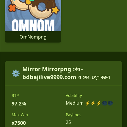
OmNompng
Mirror Mirrorpng গেম -
⚙️
bdbajilive9999.com এ সেরা প্লে করুন
RTP
Volatility
Medium ⚡⚡⚡🌑🌑
97.2%
Max Win
Paylines
25
x7500