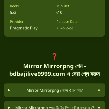
Reels
Min Bet
5x3
৳10
Provider
Release Date
Pragmatic Play
২০২৩-১১-১৫
❓
Mirror Mirrorpng গেম -
bdbajilive9999.com এ সেরা প্লে করুন
Mirror Mirrorpng গেমের RTP কত?
▼
Mirror Mirrorpng গেমে কি ফ্রি স্পিন সুবিধা পাওয়া যায়?
▼