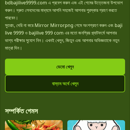
bdbajilive9999.com এ প্রবেশ করুন এবং এই গেমের উত্তেজনা উপভোগ
করুন। দ্রুত লেনদেনের মাধ্যমে আপনি সহজেই আপনার পুরস্কার গ্রহণ করতে
পারবেন।
সুতরাং, দেরি না করে Mirror Mirrorpng গেমে অংশগ্রহণ করুন এবং baji
live 9999 ও bajilive 999 com এর মতো জনপ্রিয় প্ল্যাটফর্মে আপনার
ভাগ্য পরীক্ষার সুযোগ নিন। এখনই খেলুন, জিতুন এবং আপনার অভিজ্ঞতাকে নতুন
মাত্রা দিন।
ডেমো খেলুন
বাস্তব অর্থে খেলুন
সম্পর্কিত গেমস