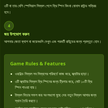
৩টি বা তার বেশি স্পেসিয়াল সিম্বল পেলে ফ্রি স্পিন কিংবা বোনাস রাউন্ড সক্রিয়
হবে।
4
জয় উপভোগ করুন
আপনার জেতা ক্যাশ বা কয়েনগুলি দেখুন এবং পরবর্তী রাউন্ডের জন্য প্রস্তুত হোন।
Game Rules & Features
ওয়াইল্ড সিম্বল সব সিম্বলের পরিবর্তে কাজ করে, স্ক্যাটার ছাড়া।
৩টি স্ক্যাটার সিম্বল ফ্রি স্পিনের জন্য ট্রিগার করে, মোট ১০টি ফ্রি
স্পিন পাওয়া যায়।
টাম্বল ফিচার সফল জয় অংশগুলো মুছে দেয় নতুন সিম্বল আসার জন্য
স্থান তৈরি করতে।