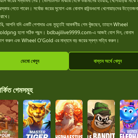
মেয়াদি জয়ের সম্ভাবনা দেয়। ভোলাটিলিটি মাঝারি থেকে উচ্চমানের হওয়ায়, খেলোয়াড়রা মাঝে
ুরস্কার পেতে পারেন। সর্বোচ্চ জয়ের সুযোগ এবং বোনাস রাউন্ডগুলো খেলোয়াড়দের উত্তেজন
 রাখে।
পরি, আপনি যদি একটি পেশাদার এবং মুহূর্তেই আকর্ষণীয় গেম খুঁজছেন, তাহলে Wheel
ldpng হলো সঠিক পছন্দ। bdbajilive9999.com-এ আজই যোগ দিন, বোনাস
গ করুন এবং Wheel O’Gold এর মাধ্যমে বড় জয়ের স্বপ্ন সত্যি করুন।
ডেমো খেলুন
বাস্তব অর্থে খেলুন
পর্কিত গেমসমূহ