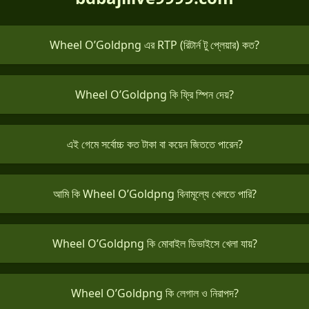
Wheel O’Goldpng এর RTP (রিটার্ন টু প্লেয়ার) কত?
Wheel O’Goldpng কি ফ্রি স্পিন দেয়?
এই গেমে সর্বোচ্চ কত টাকা বা কয়েন জিততে পারেন?
আমি কি Wheel O’Goldpng বিনামূল্যে খেলতে পারি?
Wheel O’Goldpng কি মোবাইল ডিভাইসে খেলা যায়?
Wheel O’Goldpng কি লেগাল ও নিরাপদ?