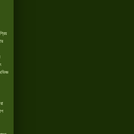
রিয়
ার
ে
ং
ভিজ্ঞ
রা
োগ