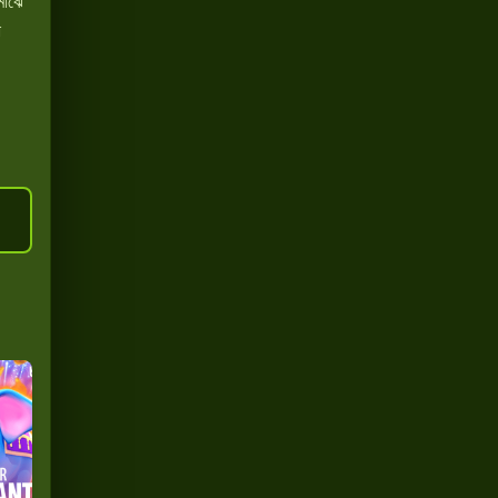
 মাঝে
া