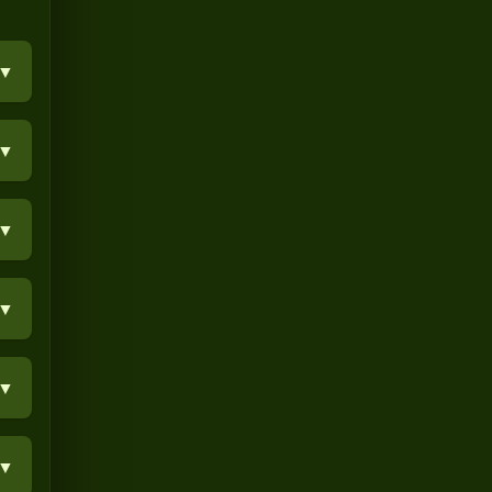
▼
▼
▼
▼
▼
▼