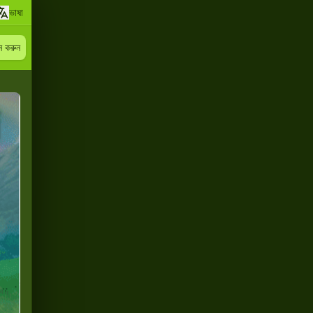
ভাষা
ন করুন