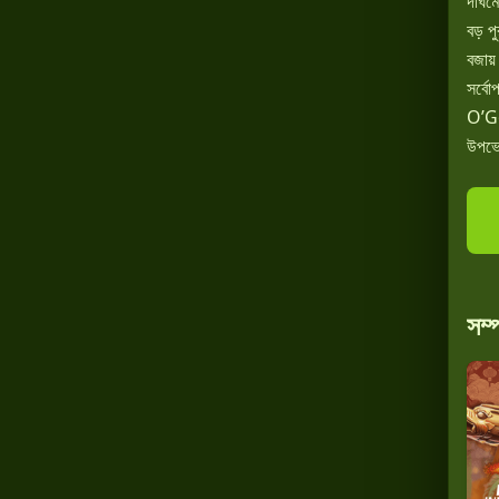
দীর্ঘ
বড় প
বজায়
সর্বো
O’Go
উপভো
সম্