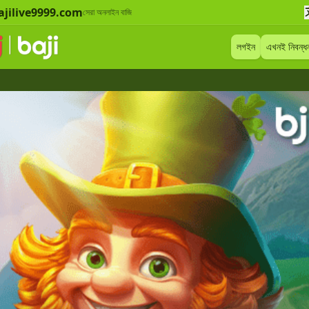
ajilive9999.com
সেরা অনলাইন বাজি
লগইন
এখনই নিবন্ধ