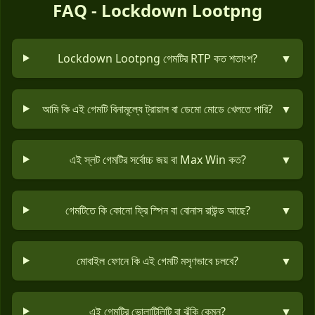
FAQ - Lockdown Lootpng
Lockdown Lootpng গেমটির RTP কত শতাংশ?
▼
আমি কি এই গেমটি বিনামূল্যে ট্রায়াল বা ডেমো মোডে খেলতে পারি?
▼
এই স্লট গেমটির সর্বোচ্চ জয় বা Max Win কত?
▼
গেমটিতে কি কোনো ফ্রি স্পিন বা বোনাস রাউন্ড আছে?
▼
মোবাইল ফোনে কি এই গেমটি মসৃণভাবে চলবে?
▼
এই গেমটির ভোলাটিলিটি বা ঝুঁকি কেমন?
▼