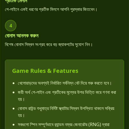
প্রতীক মেলান
পে-লাইনে একই ধরণের প্রতীক মিললে আপনি পুরস্কার জিতবেন।
4
বোনাস আনলক করুন
বিশেষ বোনাস সিম্বল সংগ্রহ করে বড় জ্যাকপটের সুযোগ নিন।
Game Rules & Features
খেলোয়াড়দের অবশ্যই নির্ধারিত সর্বনিম্ন বেট দিয়ে শুরু করতে হবে।
জয়ী অর্থ পে-লাইন এবং প্রতীকের মূল্যের উপর ভিত্তি করে গণনা করা
হয়।
বোনাস রাউন্ড শুধুমাত্র নির্দিষ্ট স্ক্যাটার সিম্বল উপস্থিত থাকলে সক্রিয়
হয়।
সবগুলো স্পিন সম্পূর্ণভাবে র‍্যান্ডম নম্বর জেনারেটর (RNG) দ্বারা