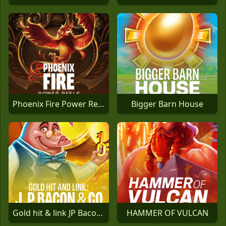
Phoenix Fire Power Reels
Bigger Barn House
Gold hit & link JP Bacon & Cop
HAMMER OF VULCAN