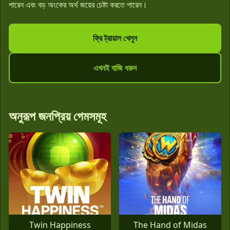
পারেন এবং বড় অংকের অর্থ জয়ের চেষ্টা করতে পারেন।
ফ্রি ট্রায়াল খেলুন
এখনই বাজি ধরুন
অনুরূপ জনপ্রিয় গেমসমূহ
Twin Happiness
The Hand of Midas