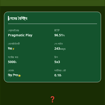
গেমের বৈশিষ্ট্য
প্রোভাইডার
RTP
Pragmatic Play
96.51
%
ভোলাটাইলটি
পে-লাইন
উচ্চ
243
⚡
ways
সর্বোচ্চ জয়
রিল
5000
5x3
x
বোনাস
সর্বনিম্ন বেট
ফ্রি স্পিন
0.10
⭐
৳
❓