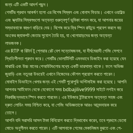
জন্য এটি একটি আদর্শ পছন্দ।
গেমটির প্রধান আকর্ষণ হলো এর বিশেষ সিম্বল এবং বোনাস ফিচার। এখানে ওয়াইল্ড
এবং স্ক্যাটার সিম্বলগুলো অত্যন্ত গুরুত্বপূর্ণ ভূমিকা পালন করে, যা আপনার জয়ের
সম্ভাবনাকে বহুগুণ বাড়িয়ে দেয়। বিশেষ করে ফ্রি স্পিন রাউন্ডে প্রবেশ করলে বড়
অংকের জ্যাকপট জেতার সুযোগ তৈরি হয়, যা খেলোয়াড়দের জন্য অত্যন্ত
লাভজনক।
এর RTP বা রিটার্ন টু প্লেয়ার রেট বেশ সন্তোষজনক, যা দীর্ঘমেয়াদী গেমিং সেশনে
স্থিতিশীলতা প্রদান করে। গেমটির ভোলাটিলিটি এমনভাবে ডিজাইন করা হয়েছে যেন
মাঝারি এবং উচ্চ মানের পেআউটগুলোর মধ্যে একটি ভারসাম্য থাকে। ফলে অভিজ্ঞ
জুয়াড়ি এবং নতুনরা উভয়েই এখানে নিজেদের কৌশল প্রয়োগ করতে পারেন।
মোবাইল ডিভাইসে খেলার জন্য এই গেমটি পুরোপুরি অপ্টিমাইজ করা হয়েছে। আপনি
আপনার স্মার্টফোন থেকে যেকোনো সময় bdbajilive9999 সাইটে লগইন করে
নিরবচ্ছিন্নভাবে স্পিন করতে পারবেন। এর ইউজার ইন্টারফেস অত্যন্ত সহজ এবং
দ্রুত লোডিং সময় নিশ্চিত করে, যা গেমিং অভিজ্ঞতাকে আরও আনন্দদায়ক করে
তোলে।
আপনি যদি সরাসরি আসল টাকা বিনিয়োগ করতে দ্বিধাবোধ করেন, তবে প্রথমে ডেমো
মোডে অনুশীলন করতে পারেন। এটি আপনাকে গেমের মেকানিজম বুঝতে এবং পে-