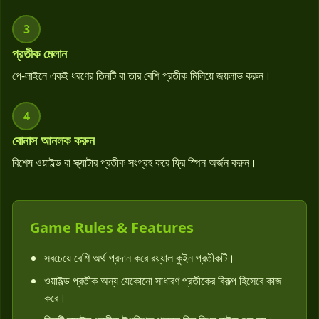
3
প্রতীক মেলান
পে-লাইনে একই ধরণের তিনটি বা তার বেশি প্রতীক মিলিয়ে জয়লাভ করুন।
4
বোনাস আনলক করুন
বিশেষ ওয়াইল্ড বা স্ক্যাটার প্রতীক সংগ্রহ করে ফ্রি স্পিন অর্জন করুন।
Game Rules & Features
সবচেয়ে বেশি অর্থ প্রদান করে রয়্যাল কুইন প্রতীকটি।
ওয়াইল্ড প্রতীক অন্য যেকোনো সাধারণ প্রতীকের বিকল্প হিসেবে কাজ
করে।