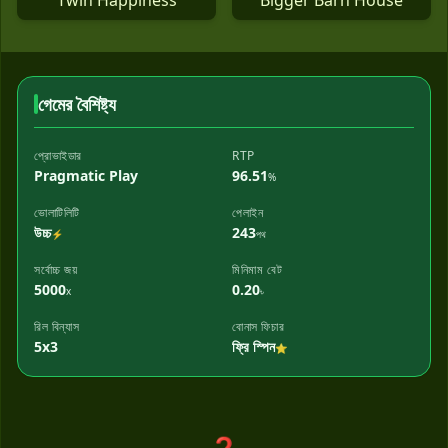
গেমের বৈশিষ্ট্য
প্রোভাইডার
RTP
Pragmatic Play
96.51
%
ভোলাটিলিটি
পেলাইন
উচ্চ
243
⚡
পথ
সর্বোচ্চ জয়
মিনিমাম বেট
5000
0.20
x
৳
রিল বিন্যাস
বোনাস ফিচার
5x3
ফ্রি স্পিন
⭐