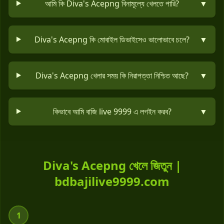
আমি কি Diva's Acepng বিনামূল্যে খেলতে পারি?
▼
Diva's Acepng কি মোবাইল ডিভাইসেও ভালোভাবে চলে?
▼
Diva's Acepng খেলার সময় কি নিরাপত্তা নিশ্চিত আছে?
▼
কিভাবে আমি বাজি live 9999 এ লগইন করব?
▼
Diva's Acepng খেলে জিতুন |
bdbajilive9999.com
1