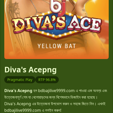
▶
Diva's Acepng
Pragmatic Play
RTP 96.8%
Diva's Acepng
হল bdbajilive9999.com এ পাওয়া এক অনন্য এবং
উত্তেজনাপূর্ণ গেম যা খেলোয়াড়দের জন্য বিশেষভাবে ডিজাইন করা হয়েছে।
Diva's Acepng এর উত্তেজনা উপভোগ করুন ও সহজে জিতে নিন। এখনই
bdbajilive9999.com এ লগইন করুন!