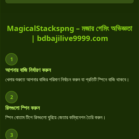
MagicalStackspng – মজার গেমিং অভিজ্ঞতা
| bdbajilive9999.com
1
আপনার বাজি নির্ধারণ করুন
খেলার শুরুতে আপনার বাজির পরিমাণ নির্বাচন করুন যা প্রতিটি স্পিনে বাজি থাকবে।
2
রিলগুলো স্পিন করুন
স্পিন বোতাম টিপে রিলগুলো ঘুরিয়ে জেতার কম্বিনেশন তৈরি করুন।
3