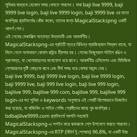
সুবিধার মাধ্যমে যেকোন সময় খেলতে পারবেন। যারা baji live 9999, baji
9999 live login, baji live 9999 login, baji 9999 live এর মতো
জনপ্রিয় প্ল্যাটফর্মের খোঁজ করেন, তাদের জন্য MagicalStackspng একটি
আদর্শ গেম।
এই গেমের মেকানিক্স অত্যন্ত উদ্ভাবনী এবং আকর্ষণীয়।
MagicalStackspng-এর প্রতিটি স্তরে বিভিন্ন ম্যাজিক্যাল সিম্বল থাকে, যা
মিলে গেলে অসাধারণ বোনাস রাউন্ড ট্রিগার হয়। গেমের ভিজ্যুয়াল স্টাইল রঙিন ও
প্রাণবন্ত, যা খেলোয়াড়দের মনোযোগ ধরে রাখে। আকর্ষণীয় এনিমেশন এবং মিউজিক
প্লেয়ারদের দৃষ্টি মোড়কে রাখে এবং দীর্ঘ সময় ধরে খেলার আনন্দ দেয়।
baji live 9999, baji 9999 live login, baji live 9999 login,
baji 9999 live, baji 999 live login, baji live 999 login,
bajilive 999, bajilive 999 com, bajilive 999, bajilive 999
login-এর মত সুবিধা ও keywords অনুসারে এই গেমটি বিশেষভাবে ডিজাইন
করা হয়েছে, যা বাজিকিং ও লাইভ গেমিং প্রেমীদের কাছে খুব জনপ্রিয়।
bdbajilive9999.com প্ল্যাটফর্মে আপনি সহজেই
MagicalStackspng-এ লগইন করে ঝকঝকে প্লে উপভোগ করতে পারবেন।
MagicalStackspng-এর RTP (রিটার্ন টু প্লেয়ার) 96.8%, যা একটি উচ্চ