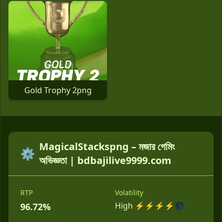
Gold Trophy 2png
MagicalStackspng – মজার গেমিং
⚙️
অভিজ্ঞতা | bdbajilive9999.com
RTP
Volatility
High ⚡⚡⚡⚡🌑
96.72%