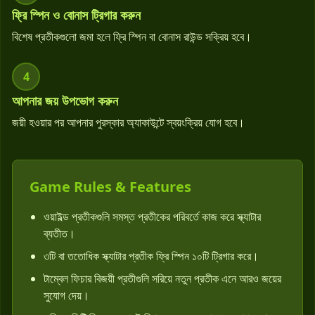
ফ্রি স্পিন ও বোনাস ট্রিগার করুন
বিশেষ প্রতীকগুলো জমা হলে ফ্রি স্পিন বা বোনাস রাউন্ড সক্রিয় হবে।
4
আপনার জয় উপভোগ করুন
জয়ী হওয়ার পর আপনার পুরস্কার অ্যাকাউন্টে স্বয়ংক্রিয় যোগ হবে।
Game Rules & Features
ওয়াইল্ড প্রতীকগুলি সমস্ত প্রতীকের পরিবর্তে কাজ করে স্ক্যাটার
ব্যতীত।
৩টি বা ততোধিক স্ক্যাটার প্রতীক ফ্রি স্পিন ১০টি ট্রিগার করে।
টাম্বেল ফিচার বিজয়ী প্রতীগুলি সরিয়ে নতুন প্রতীক এনে আরও জয়ের
সুযোগ দেয়।