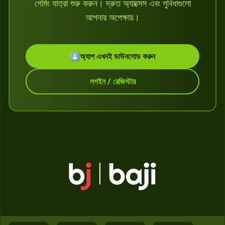
গেমিং যাত্রা শুরু করুন। দ্রুত অ্যাক্সেস এবং সুবিধাগুলো
আপনার অপেক্ষায়।
⬇️
অ্যাপ এখনই ডাউনলোড করুন
লগইন / রেজিস্টার