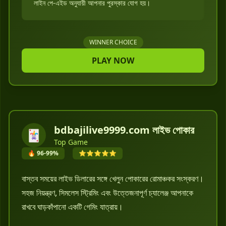
লাইন পে-এইড অনুযায়ী আপনার পুরস্কার যোগ হয়।
WINNER CHOICE
PLAY NOW
bdbajilive9999.com লাইভ পোকার
🃏
Top Game
🔥 96-99%
⭐⭐⭐⭐⭐
বাস্তব সময়ের লাইভ ডিলারের সঙ্গে খেলুন পোকারের রোমাঞ্চকর সংস্করণ।
সহজ নিয়ন্ত্রণ, সিমলেস স্ট্রিমিং এবং উত্তেজনাপূর্ণ চ্যালেঞ্জ আপনাকে
রাখবে ঘাড়কাঁপানো একটি গেমিং যাত্রায়।