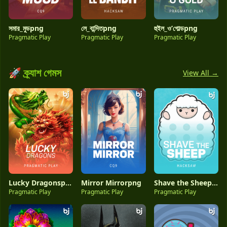
সমার_মুডpng
লে_বান্দিতpng
হুইল_ও’গোল্ডpng
Pragmatic Play
Pragmatic Play
Pragmatic Play
🚀 ক্র্যাশ গেমস
View All →
Lucky Dragonspng
Mirror Mirrorpng
Shave the Sheeppng
Pragmatic Play
Pragmatic Play
Pragmatic Play