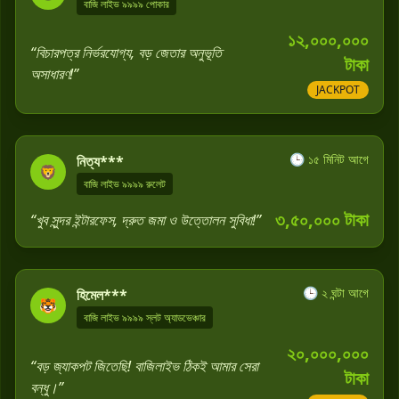
বাজি লাইভ ৯৯৯৯ পোকার
১২,০০০,০০০
“বিচারপত্র নির্ভরযোগ্য, বড় জেতার অনুভূতি
টাকা
অসাধারণ!”
JACKPOT
🕒 ১৫ মিনিট আগে
নিত্য***
🦁
বাজি লাইভ ৯৯৯৯ রুলেট
৩,৫০,০০০ টাকা
“খুব সুন্দর ইন্টারফেস, দ্রুত জমা ও উত্তোলন সুবিধা!”
🕒 ২ ঘন্টা আগে
হিমেল***
🐯
বাজি লাইভ ৯৯৯৯ স্লট অ্যাডভেঞ্চার
২০,০০০,০০০
“বড় জ্যাকপট জিতেছি! বাজিলাইভ ঠিকই আমার সেরা
টাকা
বন্ধু।”