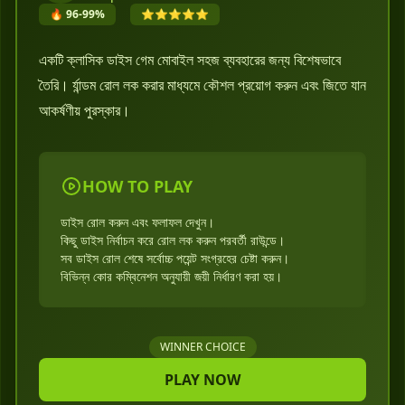
🔥 96-99%
⭐⭐⭐⭐⭐
একটি ক্লাসিক ডাইস গেম মোবাইল সহজ ব্যবহারের জন্য বিশেষভাবে
তৈরি। র্যান্ডম রোল লক করার মাধ্যমে কৌশল প্রয়োগ করুন এবং জিতে যান
আকর্ষণীয় পুরস্কার।
HOW TO PLAY
ডাইস রোল করুন এবং ফলাফল দেখুন।
কিছু ডাইস নির্বাচন করে রোল লক করুন পরবর্তী রাউন্ডে।
সব ডাইস রোল শেষে সর্বোচ্চ পয়েন্ট সংগ্রহের চেষ্টা করুন।
বিভিন্ন কোর কম্বিনেশন অনুযায়ী জয়ী নির্ধারণ করা হয়।
WINNER CHOICE
PLAY NOW