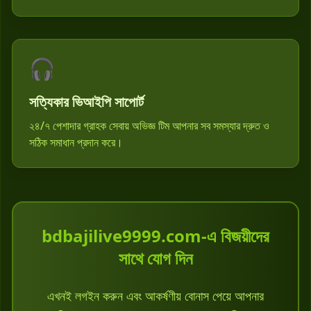
🎧
সত্যিকার ভিআইপি সাপোর্ট
২৪/৭ পেশাদার গ্রাহক সেবায় অভিজ্ঞ টিম আপনার সব সমস্যার দ্রুত ও
সঠিক সমাধান প্রদান করে।
bdbajilive9999.com-এ বিজয়ীদের
সাথে যোগ দিন
এখনই লগইন করুন এবং আকর্ষণীয় বোনাস পেয়ে আপনার